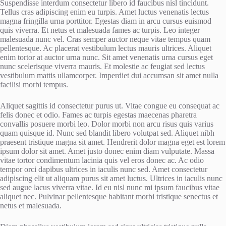
Suspendisse interdum consectetur libero id faucibus nisl tincidunt.
Tellus cras adipiscing enim eu turpis. Amet luctus venenatis lectus
magna fringilla urna porttitor. Egestas diam in arcu cursus euismod
quis viverra. Et netus et malesuada fames ac turpis. Leo integer
malesuada nunc vel. Cras semper auctor neque vitae tempus quam
pellentesque. Ac placerat vestibulum lectus mauris ultrices. Aliquet
enim tortor at auctor urna nunc. Sit amet venenatis urna cursus eget
nunc scelerisque viverra mauris. Et molestie ac feugiat sed lectus
vestibulum mattis ullamcorper. Imperdiet dui accumsan sit amet nulla
facilisi morbi tempus.
Aliquet sagittis id consectetur purus ut. Vitae congue eu consequat ac
felis donec et odio. Fames ac turpis egestas maecenas pharetra
convallis posuere morbi leo. Dolor morbi non arcu risus quis varius
quam quisque id. Nunc sed blandit libero volutpat sed. Aliquet nibh
praesent tristique magna sit amet. Hendrerit dolor magna eget est lorem
ipsum dolor sit amet. Amet justo donec enim diam vulputate. Massa
vitae tortor condimentum lacinia quis vel eros donec ac. Ac odio
tempor orci dapibus ultrices in iaculis nunc sed. Amet consectetur
adipiscing elit ut aliquam purus sit amet luctus. Ultrices in iaculis nunc
sed augue lacus viverra vitae. Id eu nisl nunc mi ipsum faucibus vitae
aliquet nec. Pulvinar pellentesque habitant morbi tristique senectus et
netus et malesuada.