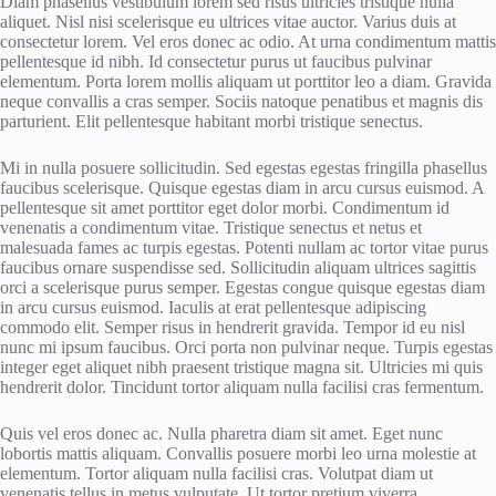
Diam phasellus vestibulum lorem sed risus ultricies tristique nulla
aliquet. Nisl nisi scelerisque eu ultrices vitae auctor. Varius duis at
consectetur lorem. Vel eros donec ac odio. At urna condimentum mattis
pellentesque id nibh. Id consectetur purus ut faucibus pulvinar
elementum. Porta lorem mollis aliquam ut porttitor leo a diam. Gravida
neque convallis a cras semper. Sociis natoque penatibus et magnis dis
parturient. Elit pellentesque habitant morbi tristique senectus.
Mi in nulla posuere sollicitudin. Sed egestas egestas fringilla phasellus
faucibus scelerisque. Quisque egestas diam in arcu cursus euismod. A
pellentesque sit amet porttitor eget dolor morbi. Condimentum id
venenatis a condimentum vitae. Tristique senectus et netus et
malesuada fames ac turpis egestas. Potenti nullam ac tortor vitae purus
faucibus ornare suspendisse sed. Sollicitudin aliquam ultrices sagittis
orci a scelerisque purus semper. Egestas congue quisque egestas diam
in arcu cursus euismod. Iaculis at erat pellentesque adipiscing
commodo elit. Semper risus in hendrerit gravida. Tempor id eu nisl
nunc mi ipsum faucibus. Orci porta non pulvinar neque. Turpis egestas
integer eget aliquet nibh praesent tristique magna sit. Ultricies mi quis
hendrerit dolor. Tincidunt tortor aliquam nulla facilisi cras fermentum.
Quis vel eros donec ac. Nulla pharetra diam sit amet. Eget nunc
lobortis mattis aliquam. Convallis posuere morbi leo urna molestie at
elementum. Tortor aliquam nulla facilisi cras. Volutpat diam ut
venenatis tellus in metus vulputate. Ut tortor pretium viverra